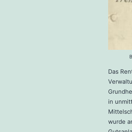
B
Das Rent
Verwalt
Grundhe
in unmit
Mittelsc
wurde an
Gutsanla