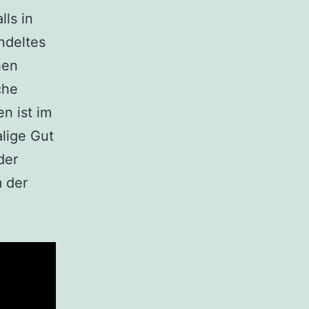
lls in
deltes
hen
che
n ist im
lige Gut
der
 der