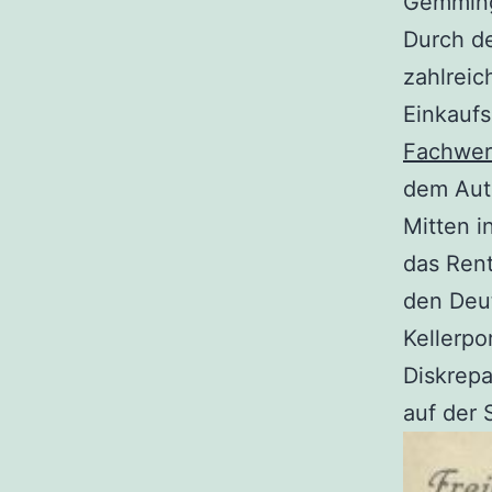
Gemming
Durch de
zahlreic
Einkaufs
Fachwer
dem Auto
Mitten i
das Rent
den Deut
Kellerpo
Diskrepa
auf der 