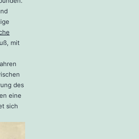
rbunden.
und
tige
che
uß, mit
Jahren
wischen
rung des
den eine
t sich