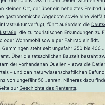
en über die B 293 mit den beiden Städten ve
n kleinen Ort, der über ein beheiztes Freibad 
he gastronomische Angebote sowie eine vielfäl
infrastruktur verfügt, führt außerdem die
Deuts
kstraße
, die zu touristischen Erkundungen zu F
 oder Wohnmobil sowie per Fahrrad einlädt.
n Gemmingen steht seit ungefähr 350 bis 400 
amt. Über die tatsächlichen Bauzeit besteht z
ern der vorhandenen Quellen – etwa die Datie
rtals – und den naturwissenschaftlichen Befun
nz von ungefähr 50 Jahren. Näheres dazu finde
Seite zur
Geschichte des Rentamts
.