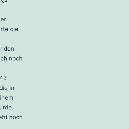
der
rte die
enden
sich noch
743
die in
einem
urde.
teht noch