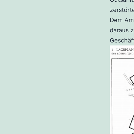
zerstört
Dem Amt
daraus z
Geschäf