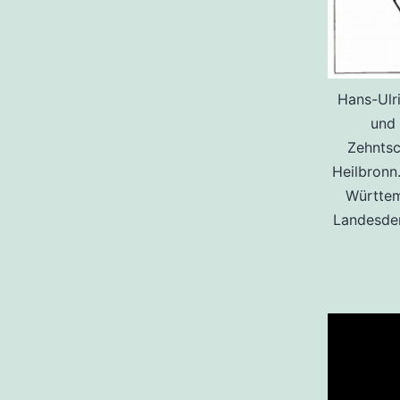
Hans-Ulr
und
Zehntsc
Heilbronn
Württem
Landesden