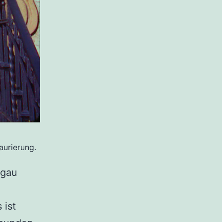
aurierung.
hgau
 ist