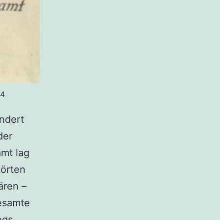
14
ndert
der
mt lag
törten
ären –
gesamte
egs