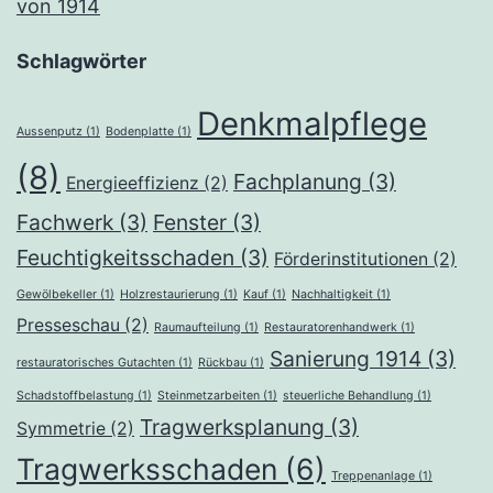
von 1914
Schlagwörter
Denkmalpflege
Aussenputz
(1)
Bodenplatte
(1)
(8)
Fachplanung
(3)
Energieeffizienz
(2)
Fachwerk
(3)
Fenster
(3)
Feuchtigkeitsschaden
(3)
Förderinstitutionen
(2)
Gewölbekeller
(1)
Holzrestaurierung
(1)
Kauf
(1)
Nachhaltigkeit
(1)
Presseschau
(2)
Raumaufteilung
(1)
Restauratorenhandwerk
(1)
Sanierung 1914
(3)
restauratorisches Gutachten
(1)
Rückbau
(1)
Schadstoffbelastung
(1)
Steinmetzarbeiten
(1)
steuerliche Behandlung
(1)
Tragwerksplanung
(3)
Symmetrie
(2)
Tragwerksschaden
(6)
Treppenanlage
(1)