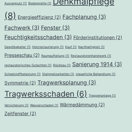
Denkmalpflege
Aussenputz
(1)
Bodenplatte
(1)
(8)
Fachplanung
(3)
Energieeffizienz
(2)
Fachwerk
(3)
Fenster
(3)
Feuchtigkeitsschaden
(3)
Förderinstitutionen
(2)
Gewölbekeller
(1)
Holzrestaurierung
(1)
Kauf
(1)
Nachhaltigkeit
(1)
Presseschau
(2)
Raumaufteilung
(1)
Restauratorenhandwerk
(1)
Sanierung 1914
(3)
restauratorisches Gutachten
(1)
Rückbau
(1)
Schadstoffbelastung
(1)
Steinmetzarbeiten
(1)
steuerliche Behandlung
(1)
Tragwerksplanung
(3)
Symmetrie
(2)
Tragwerksschaden
(6)
Treppenanlage
(1)
Wärmedämmung
(2)
Versicherung
(1)
Wasserschaden
(1)
Zeitfenster
(2)