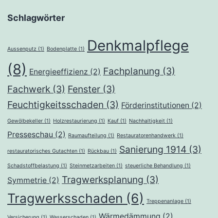
Schlagwörter
Denkmalpflege
Aussenputz
(1)
Bodenplatte
(1)
(8)
Fachplanung
(3)
Energieeffizienz
(2)
Fachwerk
(3)
Fenster
(3)
Feuchtigkeitsschaden
(3)
Förderinstitutionen
(2)
Gewölbekeller
(1)
Holzrestaurierung
(1)
Kauf
(1)
Nachhaltigkeit
(1)
Presseschau
(2)
Raumaufteilung
(1)
Restauratorenhandwerk
(1)
Sanierung 1914
(3)
restauratorisches Gutachten
(1)
Rückbau
(1)
Schadstoffbelastung
(1)
Steinmetzarbeiten
(1)
steuerliche Behandlung
(1)
Tragwerksplanung
(3)
Symmetrie
(2)
Tragwerksschaden
(6)
Treppenanlage
(1)
Wärmedämmung
(2)
Versicherung
(1)
Wasserschaden
(1)