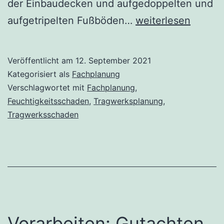
der Einbaudecken und aufgedoppelten und
Tragödie
aufgetripelten Fußböden…
weiterlesen
Tragwerk
Veröffentlicht am
12. September 2021
Kategorisiert als
Fachplanung
Verschlagwortet mit
Fachplanung
,
Feuchtigkeitsschaden
,
Tragwerksplanung
,
Tragwerksschaden
Vorarbeiten: Gutachten