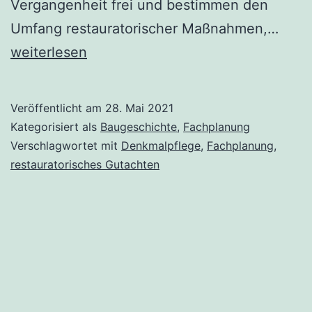
Vergangenheit frei und bestimmen den
Vorar
Umfang restauratorischer Maßnahmen,…
Guta
weiterlesen
und
Fach
Veröffentlicht am
28. Mai 2021
Kategorisiert als
Baugeschichte
,
Fachplanung
Verschlagwortet mit
Denkmalpflege
,
Fachplanung
,
restauratorisches Gutachten