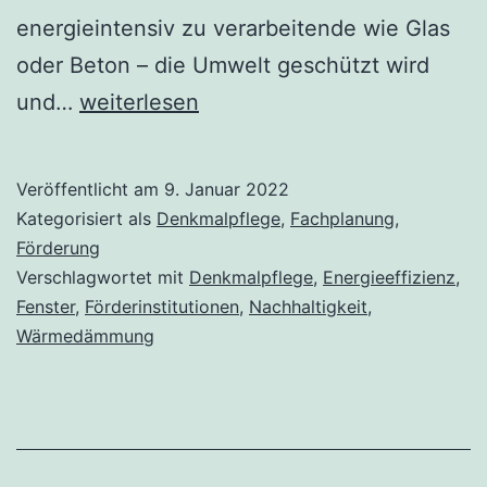
energieintensiv zu verarbeitende wie Glas
oder Beton – die Umwelt geschützt wird
Energetische
und…
weiterlesen
Sanierung
Veröffentlicht am
9. Januar 2022
Kategorisiert als
Denkmalpflege
,
Fachplanung
,
Förderung
Verschlagwortet mit
Denkmalpflege
,
Energieeffizienz
,
Fenster
,
Förderinstitutionen
,
Nachhaltigkeit
,
Wärmedämmung